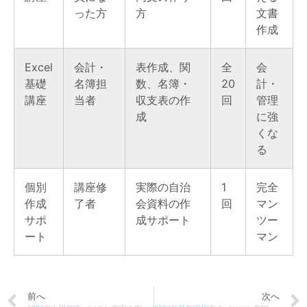
った方
方
文書
作成
Excel
会計・
表作成、関
全
会
基礎
名簿担
数、名簿・
20
計・
講座
当者
収支表の作
回
管理
成
に強
くな
る
個別
講座修
実際の自治
1
完全
作成
了者
会資料の作
回
マン
サポ
成サポート
ツー
ート
マン
前へ
次へ